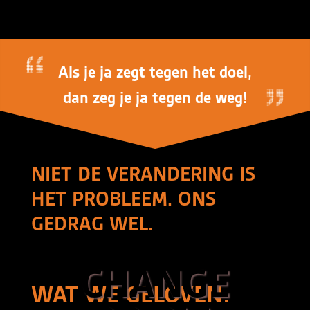
Als je ja zegt tegen het doel,
dan zeg je ja tegen de weg!
NIET DE VERANDERING IS
HET PROBLEEM. ONS
GEDRAG WEL.
CHANGE
WAT WE GELOVEN.