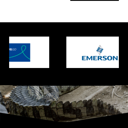
dagen uit, begeleiden en houden
vast totdat de gewenste verandering
is gerealiseerd én geborgd.
Herken je dit? Doelen worden niet
gehaald, veranderingen stranden,
medewerkers haken af of de
noodzaak om te veranderen wordt
niet gevoeld. Dan is het tijd voor een
andere route.